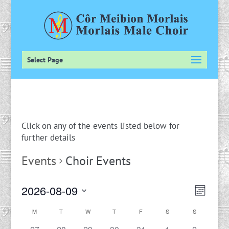
Select Page
Click on any of the events listed below for
further details
Events
Choir Events
V
E
2026-08-09
Month
v
i
Select
e
C
M
T
W
T
F
S
e
S
date.
n
a
w
0
0
0
0
0
0
0